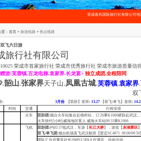
荣成春风国际旅行社有限公司地址变更
置：首页 >
旅游线路
>
热点线路
界双飞六日游
成旅行社有限公司
-10025
荣成市首家旅行社 荣成市优秀旅行社 荣成市旅游质量信
赠游:芙蓉镇
.
百龙电梯
.
袁家界
.
长龙宴
>
独立成团
,
全程陪同
沙
.
韶山
.
张家界
.
凤凰古城
.
天子山
芙蓉镇
.
袁家界
.
双
排
:
3
月份
【双卧】
发班
:
13.27
【双飞
/
单飞】
发班
:
时间
交通
行程安排
火车
双卧团:
烟台火车站集合赴桃村站，
12:26
乘
K1066
硬卧赴武汉。
火车快约
5
小时)威海地区客人:威海火车站
09:33
乘
K1066
飞机
双卧团:
约
05:37
抵武汉，车
游【
长江大桥
】，游览【
东湖景区
双飞
/
单飞团:
烟台机场直飞武汉航班【暂定
SC4871 08:00/09:50
团队汇合后乘车赴长沙
(
约
3.5H
)
入住酒店，自由活动。